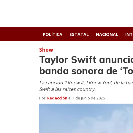
POLÍTICA
ESTATAL
NACIONAL
IN
Show
Taylor Swift anunci
banda sonora de ‘To
La canción ‘I Knew It, I Knew You’, de la 
Swift a las raíces country.
Por:
Redacción
el
1 de junio de 2026