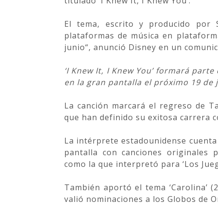
titulado ‘I Knew It, I Knew You‘.
El tema, escrito y producido por 
plataformas de música en plataform
junio“, anunció Disney en un comunic
‘I Knew It, I Knew You’ formará parte
en la gran pantalla el próximo 19 de 
La canción marcará el regreso de Tay
que han definido su exitosa carrera c
La intérprete estadounidense cuenta 
pantalla con canciones originales 
como la que interpretó para ‘Los Jueg
También aportó el tema ‘Carolina’ (20
valió nominaciones a los Globos de Or